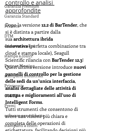
controllo e analisi 
Garanzia Premium
approfondite
Garanzia Standard
Dopo la versione 
12.2 di BarTender
, che 
Primera
si è distinta a partire dalla 
DTM
sua
 architettura ibrida 
innovativa
 (perfetta combinazione tra 
etichette a colori
cloud e stampa locale), Seagull 
stampa a colori
Scientific rilancia con 
BarTender 12.3
! 
Partner Meeting
Quest'ultima versione introduce 
nuovi 
pannelli di controllo per la gestione 
stampanti industriali
delle sedi da un’unica interfaccia
, 
Printronix
analisi dettagliate delle attività di 
stampa e miglioramenti all’uso di 
GoDEX
Intelligent Forms
.
Premi
Tutti strumenti che consentono di 
software per etichette
avere una visione più chiara e 
completa delle operazioni di 
stampanti a colori
etichettatura, facilitando decisioni più 