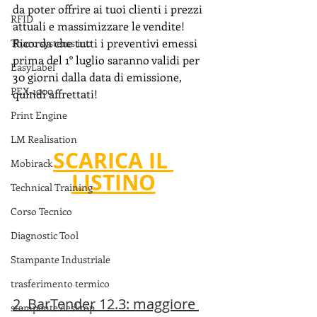
da poter offrire ai tuoi clienti i prezzi 
RFID
attuali e massimizzare le vendite! 
Ricorda che tutti i preventivi emessi 
Tharo systems inc
prima del 1° luglio saranno validi per 
EasyLabel
30 giorni dalla data di emissione, 
PEX-1000
quindi affrettati!
Print Engine
LM Realisation
SCARICA IL 
Mobirack
LISTINO
Technical Training
Corso Tecnico
Diagnostic Tool
Stampante Industriale
trasferimento termico
2. BarTender 12.3: maggiore 
stampante desktop