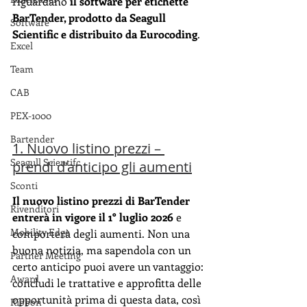
riguardano 
il software per etichette 
BarTender, prodotto da Seagull 
Software
Scientific e distribuito da Eurocoding
.
Excel
Team
CAB
PEX-1000
Bartender
1. Nuovo listino prezzi – 
Seagull Scientifc
prendi d'anticipo gli aumenti
Sconti
Il nuovo listino prezzi di BarTender 
Rivenditori
entrerà in vigore il 1° luglio 2026
 e  
Mobility Edge
comporterà degli aumenti. Non una 
buona notizia, ma sapendola con un 
Partner Meeting
certo anticipo puoi avere un vantaggio: 
Award
concludi le trattative e approfitta delle 
opportunità prima di questa data, così 
Ribbon