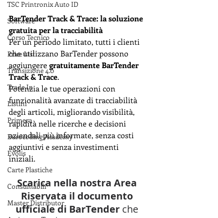
TSC Printronix Auto ID
BarTender Track & Trace: la soluzione 
Software
gratuita per la tracciabilità
Corso Tecnico
Per un periodo limitato, tutti i clienti 
che utilizzano BarTender possono 
Price List
aggiungere 
gratuitamente
BarTender 
Transizione 4.0
Track & Trace
.
Trade In
Potenzia le tue operazioni con 
funzionalità avanzate di tracciabilità 
Listini
degli articoli, migliorando visibilità, 
Primera
rapidità nelle ricerche e decisioni 
aziendali più informate, senza costi 
Eurocoding Academy
aggiuntivi e senza investimenti 
Evolis
iniziali.
Carte Plastiche
Scarica nella nostra Area 
Consumabili
Riservata il documento 
Master Distributor
ufficiale di BarTender
 che 