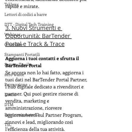
Teklynx
rapide e mirate.
Lettori di codici a barre
DTT - Digital Tech Training
3. Nuovi Strumenti e 
Webinar
Opportunità: BarTender 
Portal e Track & Trace
GreenBee
Stampanti Portatili
Aggiorna i tuoi contatti e sfrutta il 
Settore Tessile
BarTender Portal
Se ancora non lo hai fatto, aggiorna i 
zero waste
tuoi dati nel BarTender Portal Partner, 
Promozione
l’hub digitale dedicato a rivenditori e 
partner. Qui puoi gestire risorse di 
Listini
vendita, marketing e 
DTM
amministrazione, ricevere 
aggiornamenti sul Partner Program, 
Printronix Auto ID
rinnovi e lead, migliorando così 
TSC
l’efficienza della tua attività.