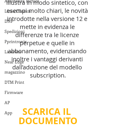
Assistenza Tecnica
illustra in modo sintetico, con 
esempi molto chiari, le novità 
Linea Classica
introdotte nella versione 12 e 
DNP
mette in evidenza le 
Spedizioni
differenze tra le licenze 
Pprintronix
perpetue e quelle in 
abbonamento, evidenziando 
Linerless
inoltre i vantaggi derivanti 
Near Edge
dall’adozione del modello 
magazzino
subscription.
DTM Print
Firmware
AP
SCARICA IL 
App
DOCUMENTO