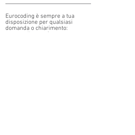
Eurocoding è sempre a tua 
disposizione per qualsiasi 
domanda o chiarimento: 
contatta il tuo referente 
commerciale (
+39 0331 777721
).
Inoltre, nell'
Area Riservata del nostro 
sito, accessibile esclusivamente ai 
rivenditori
, puoi trovare e scaricare 
listini, aggiornamenti, news e 
materiale informativo.
Grazie per la collaborazione,
Il team Eurocoding
BarTender
Softwar
Software per la creazione di etichette
Label Softwar
Barcode
Software
Bartender