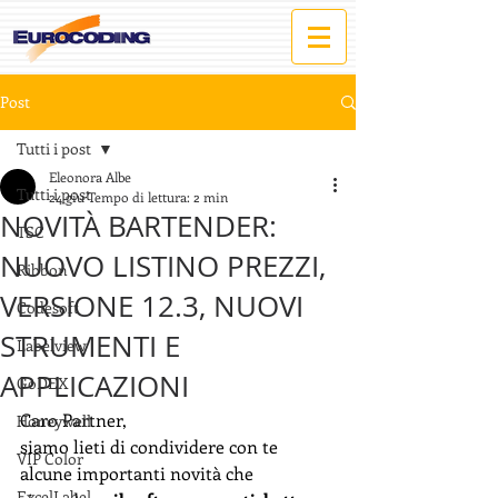
Post
Tutti i post
Eleonora Albe
Tutti i post
24 giu
Tempo di lettura: 2 min
NOVITÀ BARTENDER:
TSC
NUOVO LISTINO PREZZI,
Ribbon
VERSIONE 12.3, NUOVI
Codesoft
STRUMENTI E
Labelview
APPLICAZIONI
GoDEX
Caro Partner,
Honeywell
siamo lieti di condividere con te 
VIP Color
alcune importanti novità che 
ExcelLabel