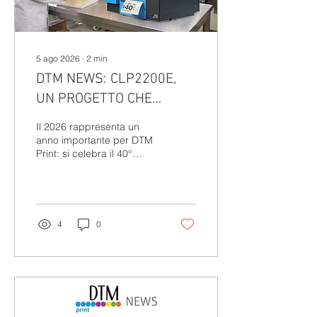
5 ago 2026
∙
2
min
DTM NEWS: CLP2200E,
UN PROGETTO CHE
NASCE DA 40 ANNI DI
Il 2026 rappresenta un
ESPERIENZA 🎂
anno importante per DTM
Print: si celebra il 40°
anniversario dell’azienda,
che coincide con il lancio
della nuova stampante a
colori CLP2200e. Un
evento che non è affatto
4
0
casuale: DTM Print ha
deciso di racchiudere in
questo modello tutti i
successi, l’innovazione e il
know-how maturato nel
corso di quattro decenni,
frutto di un attento ascolto