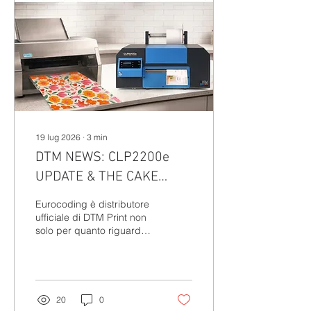
delle esigenze degli utenti.
19 lug 2026
∙
3
min
DTM NEWS: CLP2200e
UPDATE & THE CAKE
SHEET PRINTER
Eurocoding è distributore
ufficiale di DTM Print non
solo per quanto riguarda i
prodotti, ma anche per le
informazioni e gli
aggiornamenti. Per questo
siamo felici di condividere
con te le ultime
20
0
interessanti news che