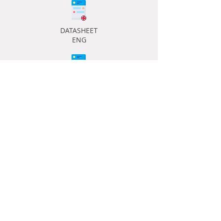
DATASHEET
ENG
DATASHEET
ITA
INFO
Coding Consultants Int. Inc | Via Francesco Restelli, 1,
21013 Gallarate VA P.I. 03659120962
Privacy & Cookie
SEARCH ON SITE