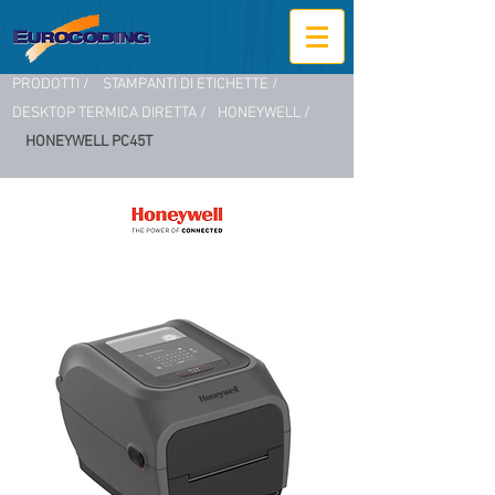
PRODOTTI /
STAMPANTI DI ETICHETTE /
DESKTOP TERMICA DIRETTA /
HONEYWELL /
HONEYWELL PC45T