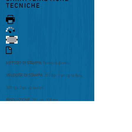
TECNICHE
METODO DI STAMPA:
Termico diretto
VELOCITA' DI STAMPA:
203 dpi: 2ips up to 8ips,
300 dpi: 2ips up to 6ips
RISOLUZIONE
:
203 dpi, 300 dpi
PASSAGGIO CARTA:
max 108 mm