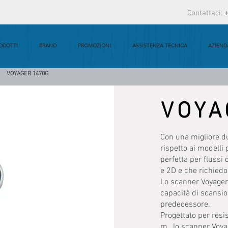
Contattaci:
ODOTTI
BRAND
PROMOZIONI
ASSISTENZA TECNICA
AZIEND
VOYAGER 1470G
VOYA
Con una migliore d
rispetto ai modelli
perfetta per flussi 
e 2D e che richiedo
Lo scanner Voyager
capacità di scansio
predecessore.
Progettato per resi
m , lo scanner Voya