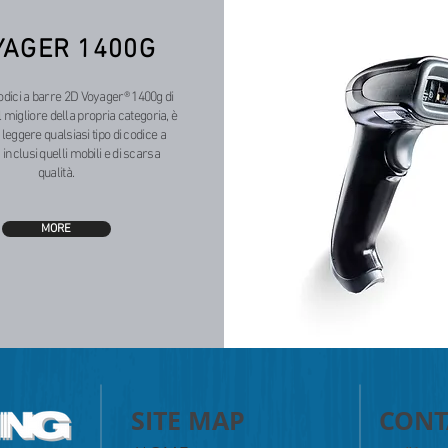
YAGER 1400G
 codici a barre 2D Voyager® 1400g di
 migliore della propria categoria, è
 leggere qualsiasi tipo di codice a
 inclusi quelli mobili e di scarsa
qualità.
MORE
SITE MAP
CONT