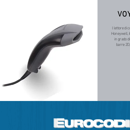
VO
l lettore di
Honeywell, il
in grado di
barre 2D,