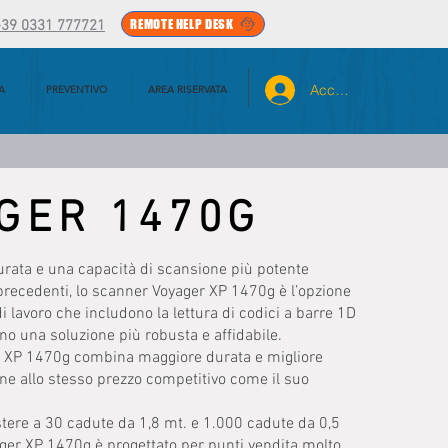
REMOTE HELP DESK
+39 0331 777721
Accedi
A
PREVENTIVO
AREA RISERVATA
GER 1470G
urata e una capacità di scansione più potente
 precedenti, lo scanner Voyager XP 1470g è l’opzione
di lavoro che includono la lettura di codici a barre 1D
no una soluzione più robusta e affidabile.
 XP 1470g combina maggiore durata e migliore
ne allo stesso prezzo competitivo come il suo
stere a 30 cadute da 1,8 mt. e 1.000 cadute da 0,5
ger XP 1470g è progettato per punti vendita molto