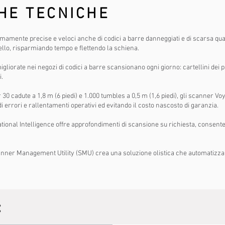
HE TECNICHE
mamente precise e veloci anche di codici a barre danneggiati e di scarsa qua
rello, risparmiando tempo e flettendo la schiena.
igliorate nei negozi di codici a barre scansionano ogni giorno: cartellini dei p
i.
r 30 cadute a 1,8 m (6 piedi) e 1.000 tumbles a 0,5 m (1,6 piedi), gli scanner Vo
 di errori e rallentamenti operativi ed evitando il costo nascosto di garanzia.
tional Intelligence offre approfondimenti di scansione su richiesta, consente
nner Management Utility (SMU) crea una soluzione olistica che automatizza il
: