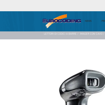
NEWS
PR
LETTORI DI CODICI A BARRE /
IMAGER CON CAVO /