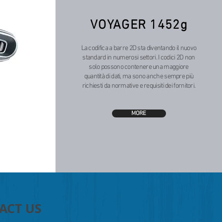
VOYAGER 1452g
La codifica a barre 2D sta diventando il nuovo
standard in numerosi settori. I codici 2D non
solo possono contenere una maggiore
quantità di dati, ma sono anche sempre più
richiesti da normative e requisiti dei fornitori.
MORE
ACT US