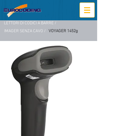
LETTORI DI CODICI A BARRE /
IMAGER SENZA CAVO /
VOYAGER 1452g