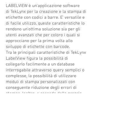
LABELVIEW è un'applicazione software
di TekLynx per la creazione e la stampa di
etichette con codici a barre. E' versatile e
di facile utilizzo, queste caratteristiche lo
rendono un'ottima soluzione sia per gli
utenti avanzati che per coloro i quali si
approcciano per la prima volta allo
sviluppo di etichette con barcode.
Tra le principali caratteristiche di TekLynx
LabelView figura la possibilità di
collegarlo facilmente a un database
interrogabile attraverso query semplici o
complesse, la possibilità di utilizzare
moduli di stampa personalizzati con
conseguente riduzione degli errori di
stampa. Inoltre, a seconda delle proprie
esigenze è possibile scegliere una delle
seguenti tre versioni di LabelView:
• LabelView Basic
: è la versione entry level
che consente di stampare etichette senza
collegarsi a un database.
• LabelView Pro
: particolarmente adatto