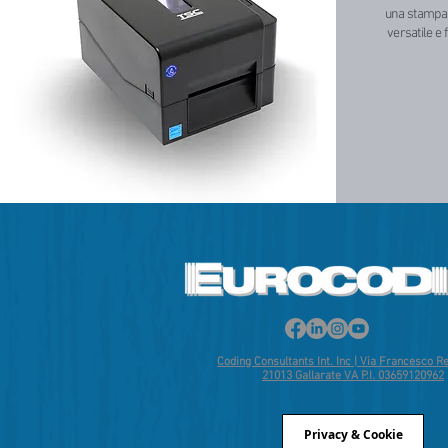
una stampan
versatile e f
Coding Consultants Int. Inc | Via Francesco Res
21013 Gallarate VA P.I. 03659120962
Privacy & Cookie