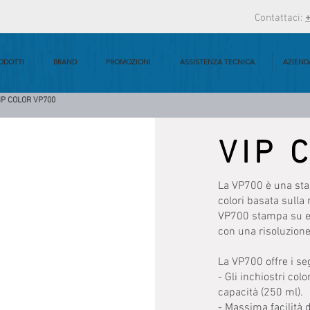
Contattaci:
ODOTTI
BRAND
PROMOZIONI
ASSISTENZA TECNICA
AZIEND
IP COLOR VP700
VIP 
La VP700 è una stam
colori basata sulla
VP700 stampa su eti
con una risoluzion
La VP700 offre i se
- Gli inchiostri col
capacità (250 ml).
- Massima facilità d