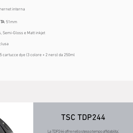
hernet interna
TA
: 51mm
, Semi-Gloss e Matt inkjet
nclusa
 5 cartucce dye (3 colore + 2 nero) da 250ml
TSC TDP244
La TDP244 offre nello stesso tempo affidabilita',