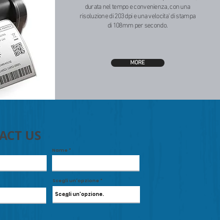
durata nel tempo e convenienza, con una
risoluzione di 203 dpi e una velocita' di stampa
di 108mm per secondo.
MORE
ACT US
Name
Scegli un'opzione