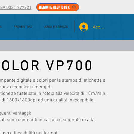
REMOTE HELP DESK
+39 0331 777721
Accedi
A
PREVENTIVO
AREA RISERVATA
COLOR VP700
pante digitale a colori per la stampa di etichette a
 nuova tecnologia memjet.
chette fustellate in rotolo alla velocità di 18m/min,
e di 1600x1600dpi ed una qualità ineccepibile.
guenti vantaggi:
orati sono contenuti in cartucce separate di alta
’uso e flessibilità nei formati.