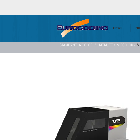
NEWS
PR
STAMPANTI A COLORI /
MEMJET /
VIPCOLOR /
V