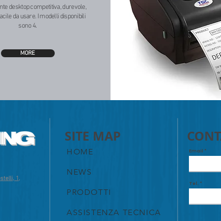
te desktop competitiva, durevole,
acile da usare. I modelli disponibili
sono 4.
MORE
SITE MAP
CONT
HOME
Email
NEWS
telli, 1,
Tel.
PRODOTTI
ASSISTENZA TECNICA