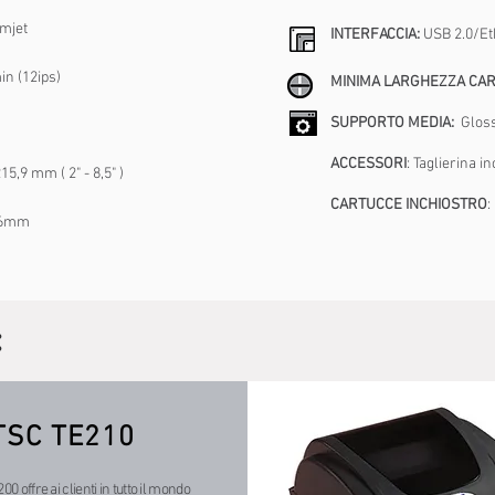
mjet
INTERFACCIA:
USB 2.0/Et
n (12ips)
MINIMA LARGHEZZA CAR
SUPPORTO MEDIA:
Gloss
ACCESSORI
: Taglierina i
5,9 mm ( 2" - 8,5" )
CARTUCCE INCHIOSTRO
:
16mm
:
TSC TE210
00 offre ai clienti in tutto il mondo