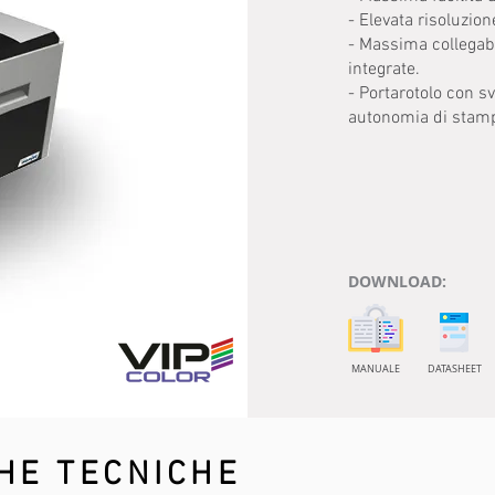
- Elevata risoluzion
- Massima collegabi
integrate.
- Portarotolo con s
autonomia di stam
DOWNLOAD:
MANUALE
DATASHEET
HE TECNICHE