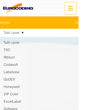
NEWS
Tutti i post
Tutti i post
TSC
Ribbon
Codesoft
Labelview
GoDEX
Honeywell
VIP Color
ExcelLabel
Software