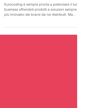
RESTARE AGGIORNATO
Eurocoding è sempre pronta a potenziare il tuo
business offrendoti prodotti e soluzioni sempre
più innovativi dei brand da noi distribuiti. Ma
vogliamo anche proporti formazione e
aggiornamento costante, che noi consideriamo
come veri prodotti di valore per arricchire il tuo
know-how e rafforzare la tua posizione sul
mercato.