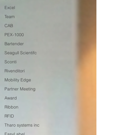
Excel
Team
CAB
PEX-1000
Bartender
Seagull Scientifc
Sconti
Rivenditori
Mobility Edge
Partner Meeting
Award
Ribbon
RFID
Tharo systems inc
EasyLabel