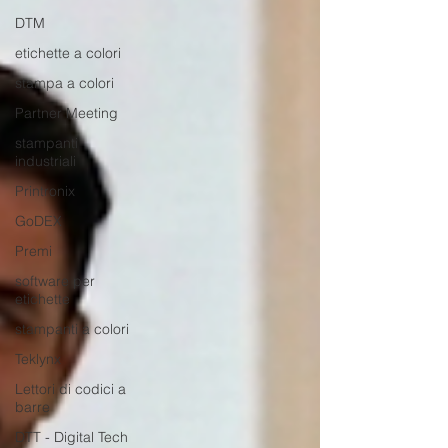
DTM
etichette a colori
stampa a colori
Partner Meeting
stampanti
industriali
Printronix
GoDEX
Premi
software per
etichette
stampanti a colori
Teklynx
Lettori di codici a
barre
DTT - Digital Tech