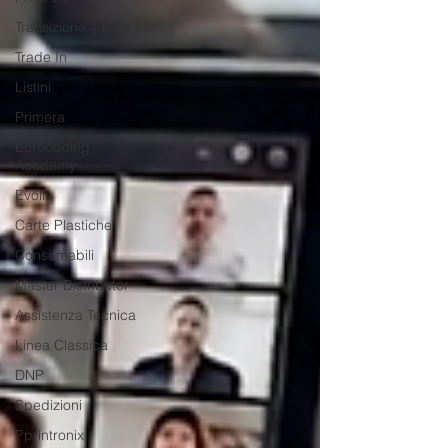
Transizione 4.0
Trade In
Listini
Primera
Eurocoding
Academy
Evolis
Carte Plastiche
Consumabili
Master Distributor
Assistenza Tecnica
Linea Classica
DNP
Spedizioni
Pprintronix