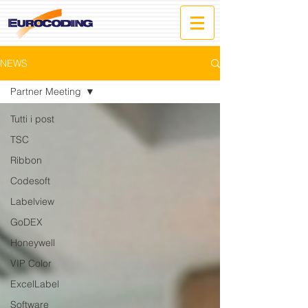
NEWS
Partner Meeting
Tutti i post
TSC
Ribbon
Codesoft
Labelview
GoDEX
Honeywell
VIP Color
ExcelLabel
Software