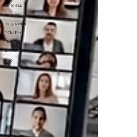
Linerless
Near Edge
magazzino
DTM Print
Firmware
AP
App