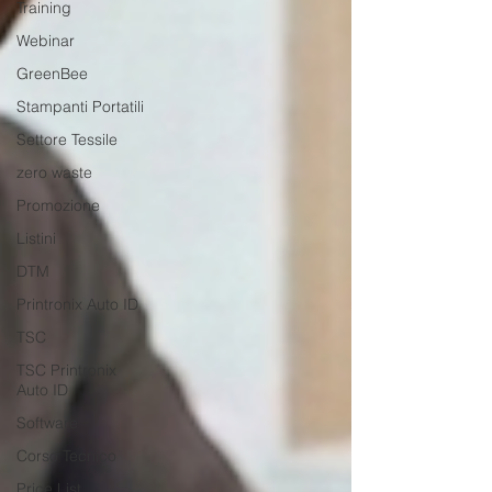
Training
Webinar
GreenBee
Stampanti Portatili
Settore Tessile
zero waste
Promozione
Listini
DTM
Printronix Auto ID
TSC
TSC Printronix
Auto ID
Software
Corso Tecnico
Price List