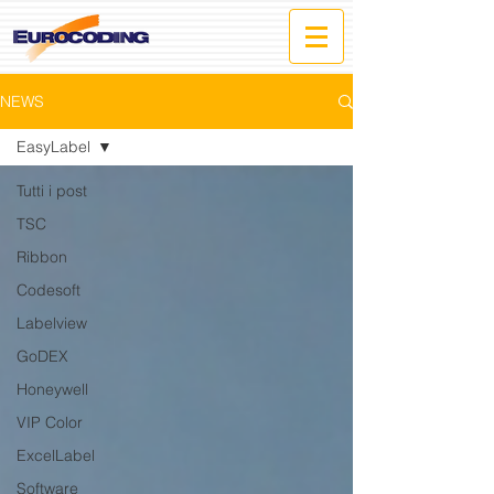
NEWS
EasyLabel
Tutti i post
TSC
Ribbon
Codesoft
Labelview
GoDEX
Honeywell
VIP Color
ExcelLabel
Software