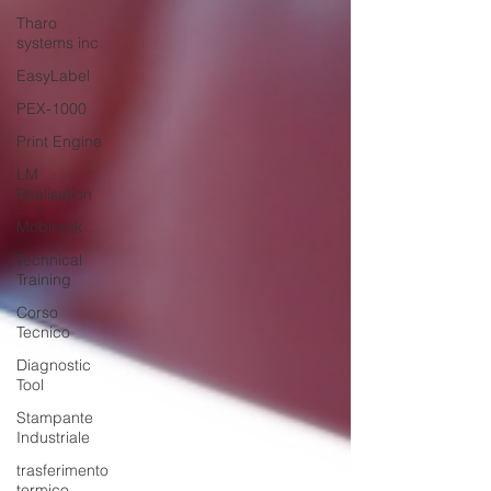
Tharo
systems inc
EasyLabel
PEX-1000
Print Engine
LM
Realisation
Mobirack
Technical
Training
Corso
Tecnico
Diagnostic
Tool
Stampante
Industriale
trasferimento
termico