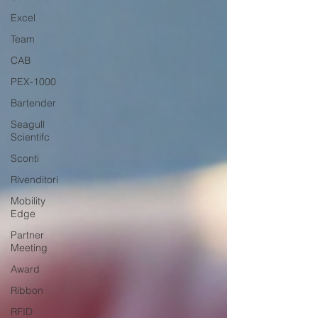
Excel
Team
CAB
PEX-1000
Bartender
Seagull
Scientifc
Sconti
Rivenditori
Mobility
Edge
Partner
Meeting
Award
Ribbon
RFID