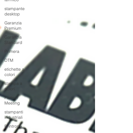
stampante
desktop
Garanzia
Premium
Garanzia
Standard
Primera
DTM
etichette a
colori
stampa a
colori
Partner
Meeting
stampanti
industriali
Printronix