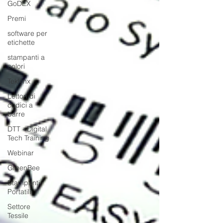
GoDEX
Premi
software per
etichette
stampanti a
colori
Teklynx
Lettori di
codici a
barre
DTT - Digital
Tech Training
Webinar
GreenBee
Stampanti
Portatili
Settore
Tessile