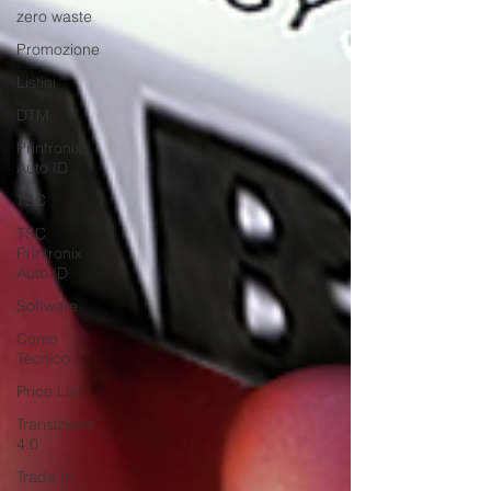
zero waste
Promozione
Listini
DTM
Printronix
Auto ID
TSC
TSC
Printronix
Auto ID
Software
Corso
Tecnico
Price List
Transizione
4.0
Trade In