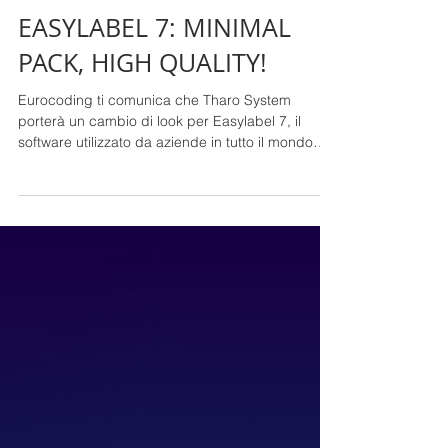
Eleonora Albe
8 set 2025
Tempo di lettura: 1 min
EASYLABEL 7: MINIMAL
PACK, HIGH QUALITY!
Eurocoding ti comunica che Tharo System
porterà un cambio di look per Easylabel 7, il
software utilizzato da aziende in tutto il mondo
per creare e stampare etichette per codici a
barre e RFID in modo rapido e intuitivo!