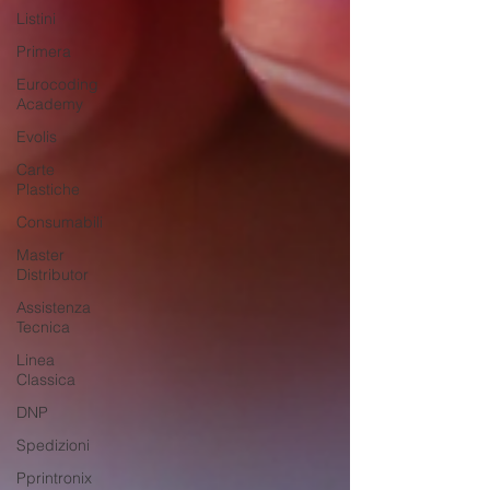
Listini
Primera
Eurocoding
Academy
Evolis
Carte
Plastiche
Consumabili
Master
Distributor
Assistenza
Tecnica
Linea
Classica
DNP
Spedizioni
Pprintronix