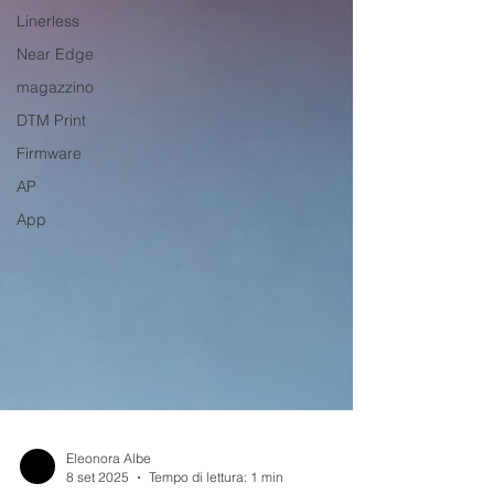
Linerless
Near Edge
magazzino
DTM Print
Firmware
AP
App