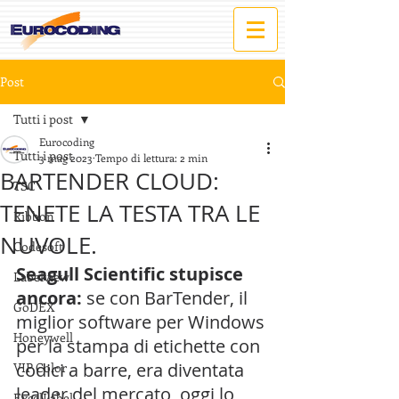
Post
Tutti i post
Eurocoding
Tutti i post
3 mag 2023
Tempo di lettura: 2 min
BARTENDER CLOUD:
TSC
TENETE LA TESTA TRA LE
Ribbon
NUVOLE.
Codesoft
Seagull Scientific stupisce 
Labelview
ancora:
 se con BarTender, il 
GoDEX
miglior software per Windows 
Honeywell
per la stampa di etichette con 
codici a barre, era diventata 
VIP Color
leader del mercato, oggi lo 
ExcelLabel