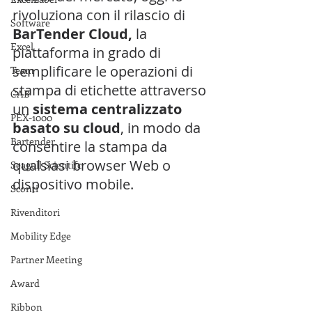
rivoluziona con il rilascio di 
Software
BarTender Cloud,
 la 
Excel
piattaforma in grado di 
semplificare le operazioni di 
Team
stampa di etichette attraverso 
CAB
un 
sistema centralizzato 
PEX-1000
basato su cloud
, in modo da 
Bartender
consentire la stampa da 
qualsiasi browser Web o 
Seagull Scientifc
dispositivo mobile.
Sconti
Rivenditori
Mobility Edge
Partner Meeting
Award
Ribbon