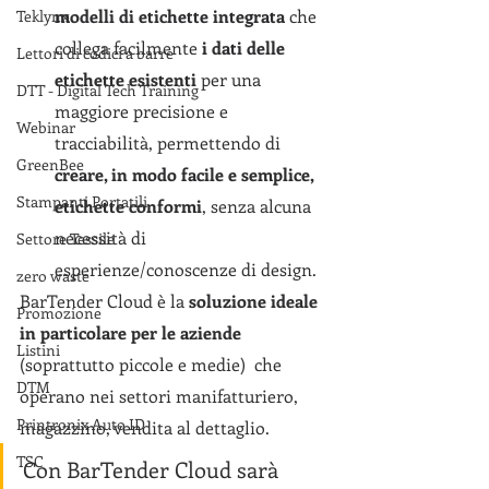
modelli di etichette integrata
 che 
Teklynx
collega facilmente 
i dati delle 
Lettori di codici a barre
etichette esistenti
 per una 
DTT - Digital Tech Training
maggiore precisione e 
Webinar
tracciabilità, permettendo di 
GreenBee
creare, in modo facile e semplice, 
Stampanti Portatili
etichette conformi
, senza alcuna 
necessità di 
Settore Tessile
esperienze/conoscenze di design.
zero waste
BarTender Cloud è la 
soluzione ideale 
Promozione
in particolare per le aziende 
Listini
(soprattutto piccole e medie)  che 
DTM
operano nei settori manifatturiero, 
Printronix Auto ID
magazzino, vendita al dettaglio.
TSC
Con BarTender Cloud sarà 