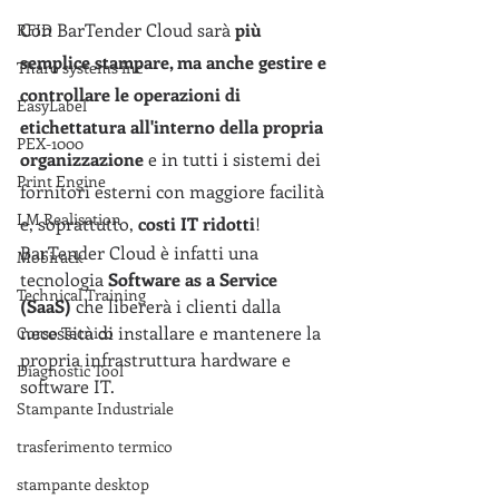
Con BarTender Cloud sarà 
più 
RFID
semplice stampare, ma anche gestire e 
Tharo systems inc
controllare le operazioni di 
EasyLabel
etichettatura all'interno della propria 
PEX-1000
organizzazione
 e in tutti i sistemi dei 
Print Engine
fornitori esterni con maggiore facilità 
LM Realisation
e, soprattutto,
 costi IT ridotti
! 
BarTender Cloud è infatti una 
Mobirack
tecnologia 
Software as a Service 
Technical Training
(SaaS)
 che libererà i clienti dalla 
necessità di installare e mantenere la 
Corso Tecnico
propria infrastruttura hardware e 
Diagnostic Tool
software IT. 
Stampante Industriale
trasferimento termico
stampante desktop