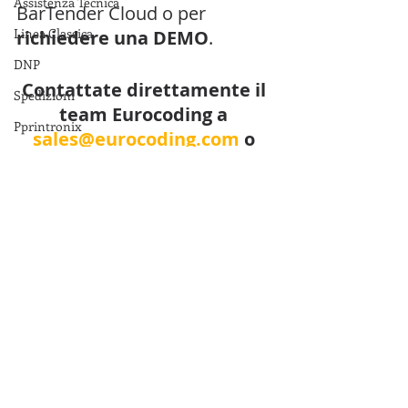
Assistenza Tecnica
BarTender Cloud o per 
Linea Classica
richiedere una DEMO
.
DNP
Contattate direttamente il 
Spedizioni
team Eurocoding a 
Pprintronix
sales@eurocoding.com
 o 
Linerless
telefonando +39 0331 
777721)
Near Edge
magazzino
BarTender
BarTender 2022
BarTender Cloud
DTM Print
Cloud
SaaS
Software
Firmware
Bartender
AP
Seagull Scientifc
App