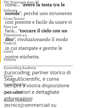
TSC Printronix Auto ID
come... “
avere la testa tra le 
Software
nuvole
”, perché uno strumento 
Corso Tecnico
così potente e facile da usare vi 
Price List
farà... “
toccare il cielo con un 
Transizione 4.0
dito
”, rivoluzionando il modo 
Trade In
in cui stampate e gestite le 
Listini
vostre etichette.
Primera
Eurocoding Academy
Eurocoding, partner storico di 
Evolis
SeagullScientific, è come 
Carte Plastiche
sempre a vostra disposizione 
per ulteriori e dettagliate 
Consumabili
informazioni 
Master Distributor
tecnico/commerciali su 