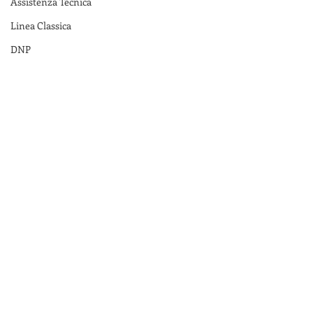
Assistenza Tecnica
Linea Classica
DNP
Spedizioni
TSC
2022
promo
Promozione
Sconti
Serie TE
Pprintronix
TE210
TE310
TE200
Offerta rivenditori
offerte
ribbon
selezione ribbon
Ordini combinati
Linerless
Giugno 2022
Near Edge
TSC
Sconti
magazzino
Rivenditori
DTM Print
Firmware
AP
App
Post recenti
Mostra tutti