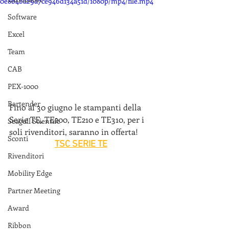
0e8b4ba29a7ce946d134a51d/1080p/mp4/file.mp4
Software
Excel
Team
CAB
PEX-1000
Bartender
Fino al 30 giugno le stampanti della 
Serie TE, TE200, TE210 e TE310, per i 
Seagull Scientifc
soli rivenditori, saranno in offerta!
Sconti
TSC SERIE TE
Rivenditori
Mobility Edge
Partner Meeting
Award
Ribbon