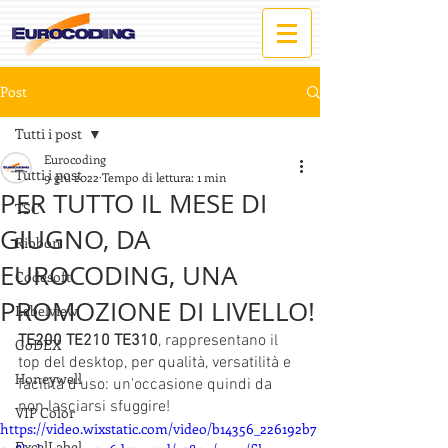
Post
Tutti i post
Eurocoding
Tutti i post
9 giu 2022
Tempo di lettura: 1 min
PER TUTTO IL MESE DI
TSC
GIUGNO, DA
Ribbon
EUROCODING, UNA
Codesoft
PROMOZIONE DI LIVELLO!
Labelview
TE200 TE210 TE310
, rappresentano il 
GoDEX
top del desktop, per qualità, versatilità e 
Honeywell
facilità d'uso: un'occasione quindi da 
non lasciarsi sfuggire!
VIP Color
https://video.wixstatic.com/video/b14356_226192b7
ExcelLabel