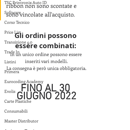
TSC Printronix Auto ID
ribbon non sono scontate e 
Software
sono vincolate all'acquisto.
Corso Tecnico
Price List
Gli ordini possono 
Transizione 4.0
essere combinati: 
Trade In
in un unico ordine possono essere 
inseriti vari modelli.
Listini
La consegna è però unica obbligatoria.
Primera
Eurocoding Academy
FINO AL 30 
Evolis
GIUGNO 2022
Carte Plastiche
Consumabili
Master Distributor