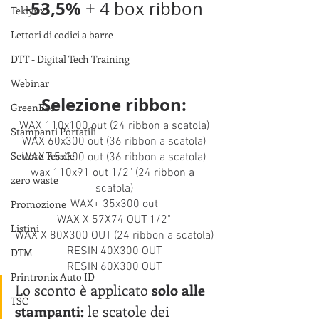
-53,5% 
+ 4 box ribbon
Teklynx
Lettori di codici a barre
DTT - Digital Tech Training
Webinar
Selezione ribbon:
GreenBee
WAX 110x100 out (24 ribbon a scatola)
Stampanti Portatili
WAX 60x300 out (36 ribbon a scatola)
Settore Tessile
WAX 65x300 out (36 ribbon a scatola)
wax 110x91 out 1/2" (24 ribbon a 
zero waste
scatola)
Promozione
WAX+ 35x300 out
WAX X 57X74 OUT 1/2"
Listini
WAX X 80X300 OUT (24 ribbon a scatola)
RESIN 40X300 OUT
DTM
RESIN 60X300 OUT
Printronix Auto ID
Lo sconto è applicato 
solo alle 
TSC
stampanti: 
le scatole dei 