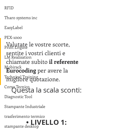
RFID
Tharo systems inc
EasyLabel
PEX-1000
Valutate le vostre scorte, 
Print Engine
sentite i vostri clienti e 
LM Realisation
chiamate subito 
il referente 
Mobirack
Eurocoding
 per avere la 
Technical Training
migliore quotazione.
Corso Tecnico
Questa la scala sconti:
Diagnostic Tool
Stampante Industriale
trasferimento termico
• LIVELLO 1:
stampante desktop