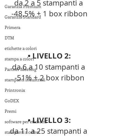
da 2 a 5 stampanti a 
Garanzia Premium
-48,5% + 1 box ribbon
Garanzia Standard
Primera
DTM
etichette a colori
• LIVELLO 2:
stampa a colori
da 6 a 10 stampanti a 
Partner Meeting
-51% + 2 box ribbon
stampanti industriali
Printronix
GoDEX
Premi
• LIVELLO 3:
software per etichette
da 11 a 25 stampanti a 
stampanti a colori