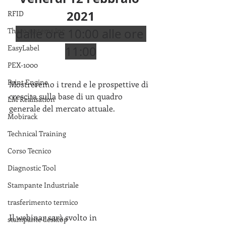
2021
RFID
Tharo systems inc
dalle ore 10:00 alle ore 
EasyLabel
11:00
PEX-1000
Print Engine
Mostreremo i trend e le prospettive di 
crescita sulla base di un quadro 
LM Realisation
generale del mercato attuale. 
Mobirack
Technical Training
Corso Tecnico
Diagnostic Tool
Stampante Industriale
trasferimento termico
Il webinar sarà svolto in 
stampante desktop