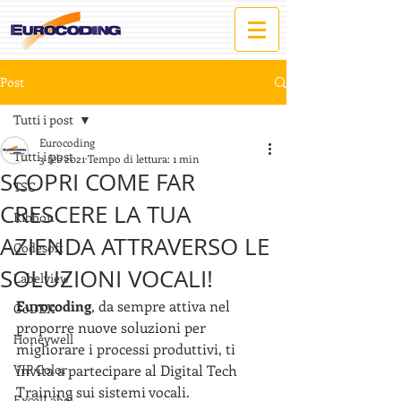
Post
Tutti i post
Eurocoding
Tutti i post
3 feb 2021
Tempo di lettura: 1 min
SCOPRI COME FAR
TSC
CRESCERE LA TUA
Ribbon
AZIENDA ATTRAVERSO LE
Codesoft
SOLUZIONI VOCALI!
Labelview
Eurocoding
, da sempre attiva nel 
GoDEX
proporre nuove soluzioni per 
Honeywell
migliorare i processi produttivi, ti 
VIP Color
invita a partecipare al Digital Tech 
Training sui sistemi vocali.
ExcelLabel