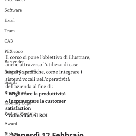
Software
Excel
Team
CAB
PEX-1000
Il corso si pone l’obiettivo di illustrare, 
Bartender
anche attraverso l’utilizzo di case 
history specifiche, come integrare i 
Seagull Scientifc
sistemi vocali nell’operatività 
Sconti
dell’azienda al fine di:
Rivenditori
• Migliorare la produttività
• Incrementare la customer 
Mobility Edge
satisfaction 
Partner Meeting
• Aumentare il ROI
Award
Venerdì 12 Febbraio 
Ribbon