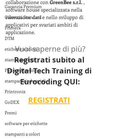
collaborazione con 
GreenBee s.r.l. 
, 
Garanzia Premium
software house specializzata nella 
rilevazione dati e nello sviluppo di 
Garanzia Standard
applicativi per svariati ambiti di 
Primera
applicazione.
DTM
Vuoi saperne di più?
etichette a colori
Registrati subito al 
stampa a colori
Digital Tech Training di 
Partner Meeting
Eurocoding QUI:
stampanti industriali
Printronix
REGISTRATI
GoDEX
Premi
software per etichette
stampanti a colori