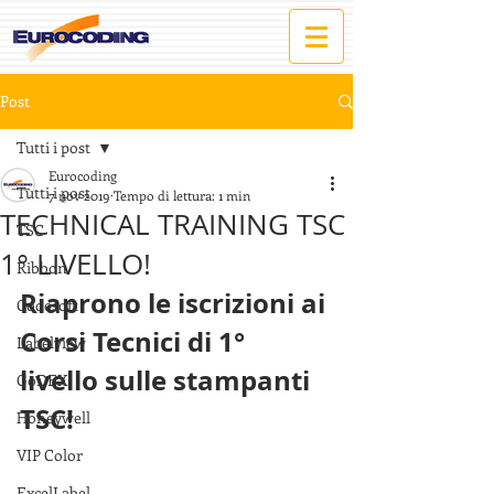
Post
Tutti i post
Eurocoding
Tutti i post
7 nov 2019
Tempo di lettura: 1 min
TECHNICAL TRAINING TSC
TSC
1° LIVELLO!
Ribbon
Riaprono le iscrizioni ai 
Codesoft
Corsi Tecnici di 1° 
Labelview
livello sulle stampanti 
GoDEX
TSC!
Honeywell
VIP Color
ExcelLabel