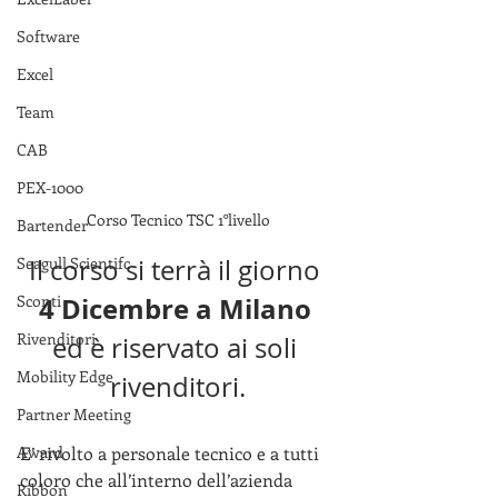
Software
Excel
Team
CAB
PEX-1000
Corso Tecnico TSC 1°livello
Bartender
Seagull Scientifc
Il corso si terrà il giorno 
Sconti
4 Dicembre a Milano
Rivenditori
ed è riservato ai soli 
Mobility Edge
rivenditori.
Partner Meeting
Award
E’ rivolto a personale tecnico e a tutti 
coloro che all’interno dell’azienda 
Ribbon