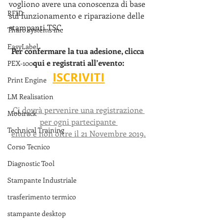
vogliono avere una conoscenza di base 
RFID
sul funzionamento e riparazione delle 
stampanti TSC.
Tharo systems inc
EasyLabel
Per confermare la tua adesione, clicca 
qui e registrati all’evento:
PEX-1000
ISCRIVITI
Print Engine
LM Realisation
Ci dovrà pervenire una registrazione 
Mobirack
per ogni partecipante 
Technical Training
entro e non oltre il 21 Novembre 2019.
Corso Tecnico
Diagnostic Tool
Stampante Industriale
trasferimento termico
stampante desktop