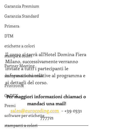
Garanzia Premium
Garanzia Standard
Primera
DTM
etichette a colori
Il corso si terrà all'Hotel Domina Fiera 
stampa a colori
Milano, successivamente verranno 
Partner Meeting
inviate a tutti i partecipanti le 
informazioni relative al programma e 
stampanti industriali
ai dettagli del corso.
Printronix
GoDEX
Per maggiori informazioni chiamaci o 
mandaci una mail!
Premi
sales@eurocoding.com
  - +39 0331 
software per etichette
777721
stampanti a colori