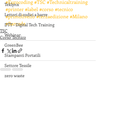
#Eurocoding
#TSC
#Technicaltraining
Teklynx
#printer
#label
#corso
#tecnico
Lettori di codici a barre
#primolivello
#terzaedizione
#Milano
#Barcode
DTT - Digital Tech Training
TSC
Webinar
Corso Tecnico
GreenBee
Stampanti Portatili
Settore Tessile
zero waste
Post recenti
Mostra tutti
Promozione
Listini
DTM
Printronix Auto ID
TSC