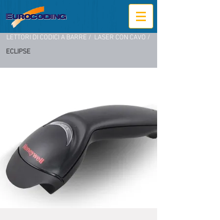
LETTORI DI CODICI A BARRE /
LASER CON CAVO /
ECLIPSE