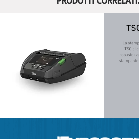
PRODOTTI CORRELATI
TS
La stamp
TSC si c
robustezza
stampante A