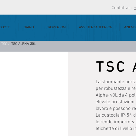
Contattaci:
ODOTTI
BRAND
PROMOZIONI
ASSISTENZA TECNICA
AZIEND
TSC /
TSC ALPHA-30L
TSC 
La stampante portat
per robustezza e re
Alpha-40L da 4 polli
elevate prestazioni 
lavoro e possono r
La custodia IP-54 di
le rende impermeabi
etichette di livello 