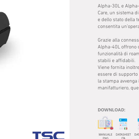
Alpha-30L e Alpha-
Care, un sistema di 
e dello stato della 
consentita un’opera
Grazie alla connes
Alpha-40L offrono c
funzionalità di roa
stabili e affidabili.
Viene fornita inolt
essere di supporto n
la stampa avvenga 
manifatturiero, quell
DOWNLOAD:
MANUALE
DATASHEET
DA
ENG
ITA