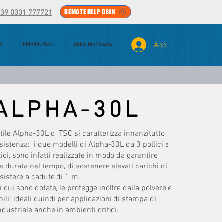
REMOTE HELP DESK
+39 0331 777721
Accedi
A
PREVENTIVO
AREA RISERVATA
ALPHA-30L
ile Alpha-30L di TSC si caratterizza innanzitutto
sistenza: i due modelli di Alpha-30L da 3 pollici e
ci, sono infatti realizzate in modo da garantire
e durata nel tempo, di sostenere elevati carichi di
esistere a cadute di 1 m.
 cui sono dotate, le protegge inoltre dalla polvere e
li: ideali quindi per applicazioni di stampa di
industriale anche in ambienti critici.