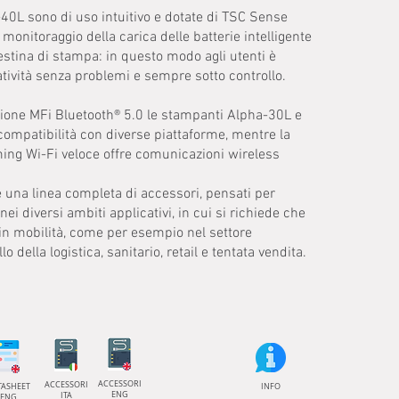
40L sono di uso intuitivo e dotate di TSC Sense
monitoraggio della carica delle batterie intelligente
testina di stampa: in questo modo agli utenti è
tività senza problemi e sempre sotto controllo.
sione MFi Bluetooth® 5.0 le stampanti Alpha-30L e
ompatibilità con diverse piattaforme, mentre la
ming Wi-Fi veloce offre comunicazioni wireless
re una linea completa di accessori, pensati per
ei diversi ambiti applicativi, in cui si richiede che
in mobilità, come per esempio nel settore
o della logistica, sanitario, retail e tentata vendita.
ACCESSORI
ACCESSORI
TASHEET
INFO
ENG
ITA
ENG