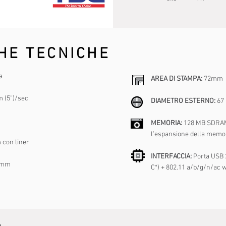
HE TECNICHE
a
AREA DI STAMPA:
72mm
 (5”)/sec.
DIAMETRO ESTERNO:
67
MEMORIA:
128 MB SDRAM,
l’espansione della memor
 con liner
INTERFACCIA:
Porta USB 2
 mm
C*) + 802.11 a/b/g/n/ac w