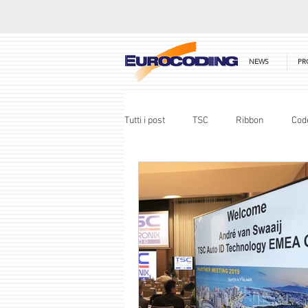
NEWS
PR
Tutti i post
TSC
Ribbon
Cod
Excel
Team
CAB
PE
Partner Meeting
Award
R
LM Realisation
Mobirack