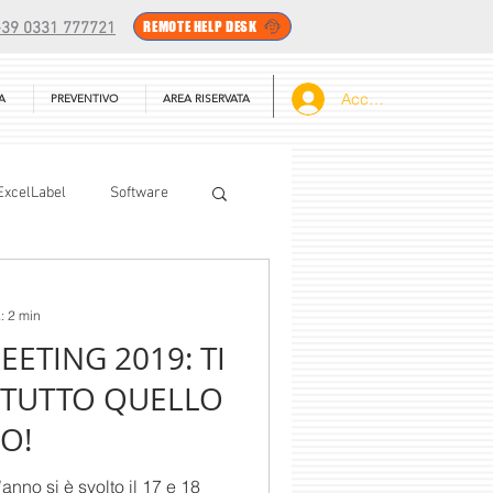
REMOTE HELP DESK
+39 0331 777721
Accedi
A
PREVENTIVO
AREA RISERVATA
ExcelLabel
Software
ri
Mobility Edge
: 2 min
ETING 2019: TI
Print Engine
TUTTO QUELLO
O!
anno si è svolto il 17 e 18