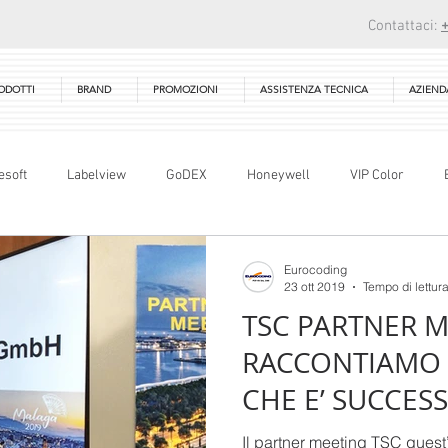
Contattaci:
ODOTTI
BRAND
PROMOZIONI
ASSISTENZA TECNICA
AZIEND
esoft
Labelview
GoDEX
Honeywell
VIP Color
X-1000
Bartender
Seagull Scientifc
Sconti
Rivendito
Eurocoding
23 ott 2019
Tempo di lettura
TSC PARTNER ME
ibbon
RFID
Tharo systems inc
EasyLabel
PEX-1000
RACCONTIAMO 
CHE E’ SUCCESS
Technical Training
Corso Tecnico
Il partner meeting TSC quest’