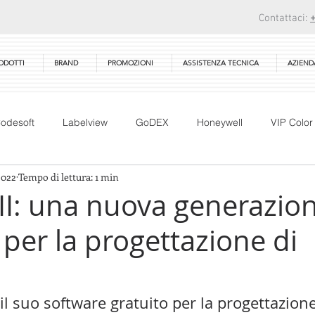
Contattaci:
ODOTTI
BRAND
PROMOZIONI
ASSISTENZA TECNICA
AZIEND
odesoft
Labelview
GoDEX
Honeywell
VIP Color
2022
Tempo di lettura: 1 min
CAB
PEX-1000
Bartender
Seagull Scientifc
II: una nuova generazion
per la progettazione di
g
Award
Ribbon
RFID
Tharo systems inc
E
Mobirack
Technical Training
Corso Tecnico
l suo software gratuito per la progettazione