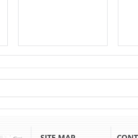
NUOVO FIRMWARE PER LE
CAM
STAMPANTI CAB SQUIX
DEL
SITE MAP
CONT