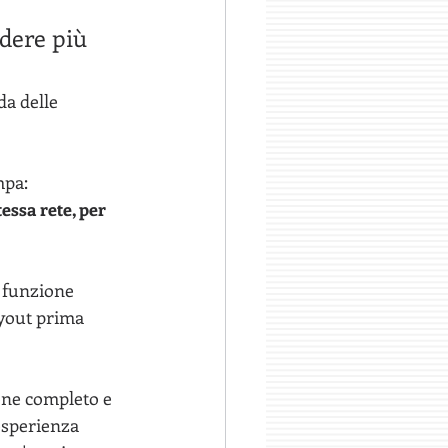
dere più 
da delle 
mpa: 
essa rete, per 
 funzione 
layout prima 
ne completo e 
esperienza 