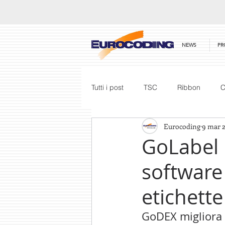
NEWS
PR
Tutti i post
TSC
Ribbon
C
Eurocoding
9 mar 
Software
Excel
Team
GoLabel 
software 
Mobility Edge
Partner Meetin
etichette
Print Engine
LM Realisation
GoDEX migliora i