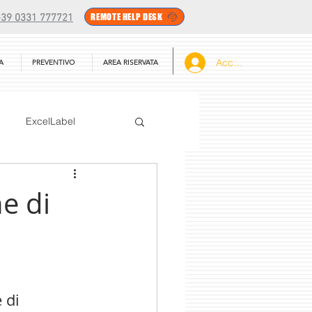
REMOTE HELP DESK
+39 0331 777721
Accedi
A
PREVENTIVO
AREA RISERVATA
ExcelLabel
Sconti
Rivenditori
e di
asyLabel
PEX-1000
 di 