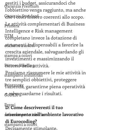
gestiti i budget, assicurandoci che 
Garanzia Premium
l'obbiettivo venga raggiunto, ma anche 
Garanzia Standard
che i costi fossero coerenti allo scopo.
Le attività complementari di Business 
Primera
Intelligence e Risk management 
DTM
completano invece la dotazione di 
strumenti indispensabili a favorire la 
etichette a colori
crescita aziendale, salvaguardando gli 
stampa a colori
investimenti e massimizzando il 
Partner Meeting
ritorno delle attività.
Possiamo riassumere le mie attività in 
stampanti industriali
tre semplici obbiettivi, proteggere 
Printronix
l'azienda, garantirne piena operatività 
e salvaguardarne i risultati.
GoDEX
Premi
D: Come descriveresti il tuo 
inserimento nell’ambiente lavorativo 
software per etichette
di Eurocoding?
stampanti a colori
Decisamente stimolante.