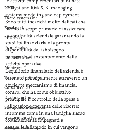
le attività complementari di BI data 
analyst and Risk & BI managing 
RFID
systems modeling and deployment.
Tharo systems inc
Sono tutti incarichi molto delicati che 
EasyLabel
hanno lo scopo primario di assicurare 
la continuità aziendale garantendo la 
PEX-1000
stabilità finanziaria e la pronta 
Print Engine
disponibilità del fabbisogno 
necessario al sostentamento delle 
LM Realisation
attività operative.
Mobirack
L'equilibrio finanziario dell'azienda è 
Technical Training
ottenuto principalmente attraverso un 
efficiente meccanismo di financial 
Corso Tecnico
control che ha come obbiettivo 
Diagnostic Tool
principale il controllo della spesa e 
l'allocazione coerente delle risorse; 
Stampante Industriale
insomma come in una famiglia siamo 
trasferimento termico
costantemente impegnati a 
controllare il modo in cui vengono 
stampante desktop