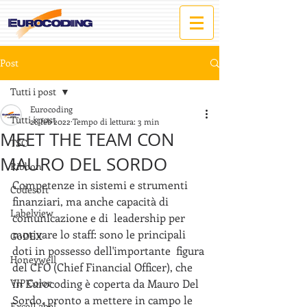
Post
Tutti i post
Eurocoding
Tutti i post
28 feb 2022
Tempo di lettura: 3 min
MEET THE TEAM CON
TSC
MAURO DEL SORDO
Ribbon
Competenze in sistemi e strumenti 
Codesoft
finanziari, ma anche capacità di 
Labelview
comunicazione e di  leadership per 
motivare lo staff: sono le principali 
GoDEX
doti in possesso dell'importante  figura 
Honeywell
del CFO (Chief Financial Officer), che 
VIP Color
in Eurocoding è coperta da Mauro Del 
Sordo, pronto a mettere in campo le 
ExcelLabel