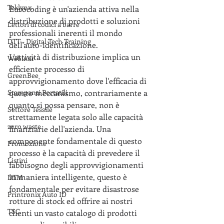
Teklynx
Eurocoding è un'azienda attiva nella 
distribuzione di prodotti e soluzioni 
Lettori di codici a barre
professionali inerenti il mondo 
DTT - Digital Tech Training
dell'auto-identificazione.
L'attività di distribuzione implica un 
Webinar
efficiente processo di 
GreenBee
approvvigionamento dove l'efficacia di 
Stampanti Portatili
questo meccanismo, contrariamente a 
quanto si possa pensare, non è 
Settore Tessile
strettamente legata solo alle capacità 
zero waste
finanziarie dell'azienda. Una 
componente fondamentale di questo 
Promozione
processo è la capacità di prevedere il 
Listini
fabbisogno degli approvvigionamenti 
in maniera intelligente, questo è 
DTM
fondamentale per evitare disastrose 
Printronix Auto ID
rotture di stock ed offrire ai nostri 
TSC
clienti un vasto catalogo di prodotti 