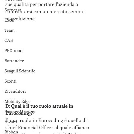
sue qualità per portare l'azienda a 
Software
confrontarsi con un mercato sempre 
in evoluzione.
Excel
Team
CAB
PEX-1000
Bartender
Seagull Scientifc
Sconti
Rivenditori
Mobility Edge
D: Qual è il tuo ruolo attuale in 
Partner Meeting
Eurocoding?
Il mio ruolo in Eurocoding è quello di 
Award
Chief Financial Officer al quale affianco 
Ribbon