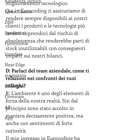
Assistenza Tecnica
miglioramento tecnologico.
Qui in Eurocoding ci assicuriamo di 
Linea Classica
rendere sempre disponibili ai nostri 
DNP
clienti i prodotti e le tecnologie più 
Spedizioni
recenti coprendoci dal rischio di 
obsolescenza che renderebbe parti di 
Pprintronix
stock inutilizzabili con conseguenti 
Linerless
impatti sui nostri bilanci.
Near Edge
D: Parlaci del team aziendale, come ti 
magazzino
relazioni nei confronti dei tuoi 
colleghi?
DTM Print
R: L'ambiente è uno degli elementi di 
Firmware
forza della nostra realtà. Sin dal 
AP
principio sono stato accolto in 
maniera decisamente positiva, ma 
App
anche con sentimenti di forte 
curiosità.
Il mio ingresso in Eurocoding ha 