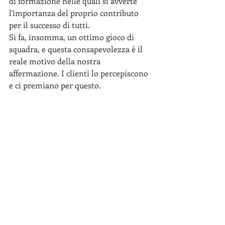
di formazione nelle quali si avverte 
l'importanza del proprio contributo 
per il successo di tutti.
Si fa, insomma, un ottimo gioco di 
squadra, e questa consapevolezza è il 
reale motivo della nostra 
affermazione. I clienti lo percepiscono 
e ci premiano per questo.
D: Quali sono gli aggettivi che 
contraddistinguono la tua figura 
professionale e quali
invece descrivono il tuo lavoro 
quotidiano?
Precisione e affidabilità. La delicatezza 
del mio ruolo mi impone di verificare 
sempre in maniera approfondita ogni 
aspetto su cui vengono montate delle 
analisi, senza approssimazioni.