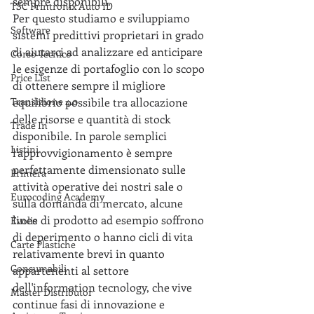
sempre disponibili.
TSC Printronix Auto ID
Per questo studiamo e sviluppiamo 
Software
sistemi predittivi proprietari in grado 
di aiutarci ad analizzare ed anticipare 
Corso Tecnico
le esigenze di portafoglio con lo scopo 
Price List
di ottenere sempre il migliore 
Transizione 4.0
equilibrio possibile tra allocazione 
delle risorse e quantità di stock 
Trade In
disponibile. In parole semplici 
Listini
l'approvvigionamento è sempre 
perfettamente dimensionato sulle 
Primera
attività operative dei nostri sale o 
Eurocoding Academy
sulla domanda di mercato, alcune 
linee di prodotto ad esempio soffrono 
Evolis
di deperimento o hanno cicli di vita 
Carte Plastiche
relativamente brevi in quanto 
Consumabili
appartenenti al settore 
dell'information tecnology, che vive 
Master Distributor
continue fasi di innovazione e 