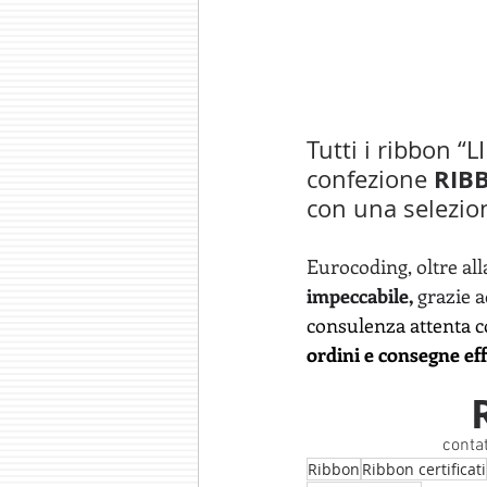
Tutti i ribbon “
RIB
confezione 
con una selezion
Eurocoding, oltre all
impeccabile,
 grazie 
consulenza attenta co
ordini e consegne eff
contat
Ribbon
Ribbon certificati