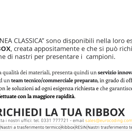
LINEA CLASSICA” sono disponibili nella loro e
BOX
, creata appositamente e che si può rich
e di nastri per presentare i  campioni.
a qualità dei materiali, presenta quindi 
un
 servizio innov
ad un 
team tecnico/commerciale preparato,
in grado di of
n le soluzioni ad ogni esigenza richiesta e 
che garantisc
ettuate con la maggiore rapidità
.
RICHIEDI LA TUA RIBBOX
ta i nostri uffici: tel. 0331 777721 - email 
sales@eurocoding.co
Nastri a trasferimento termico
Ribbox
RESIN
Nastri trasferimento t