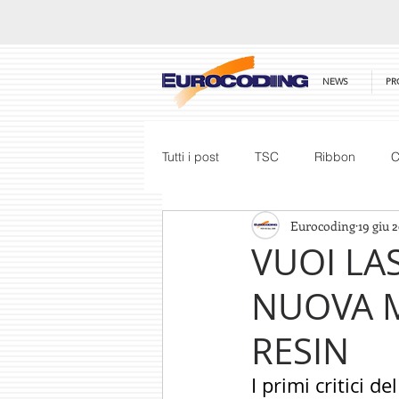
NEWS
PR
Tutti i post
TSC
Ribbon
C
Eurocoding
19 giu 
Software
Excel
Team
VUOI LA
NUOVA 
Mobility Edge
Partner Meetin
RESIN
Print Engine
LM Realisation
I primi critici 