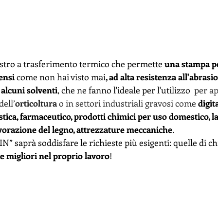
stro a trasferimento termico che permette 
una stampa pe
ensi 
come non hai visto mai
, ad alta resistenza all'abrasio
 alcuni solventi
, che ne fanno l'ideale per l'utilizzo  
per ap
ell’
orticoltura
 o in settori industriali gravosi come 
digit
tica, farmaceutico, prodotti chimici per uso domestico, l
avorazione del legno, attrezzature meccaniche
.
N” saprà soddisfare le richieste più esigenti: quelle di chi
e migliori nel proprio lavoro
!