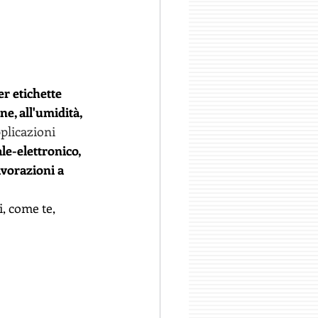
r etichette 
ne, all'umidità, 
plicazioni 
ale-elettronico, 
avorazioni a 
, come te, 