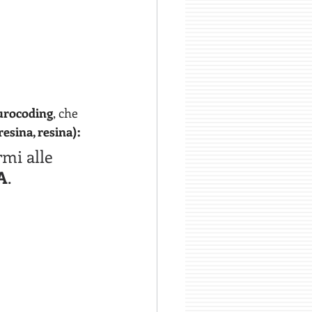
urocoding
, che 
esina, resina): 
mi alle 
A
. 