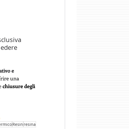
sclusiva 
iedere 
ativo e 
frire una 
e
chiusure degli 
m
ermico
Resin
resina