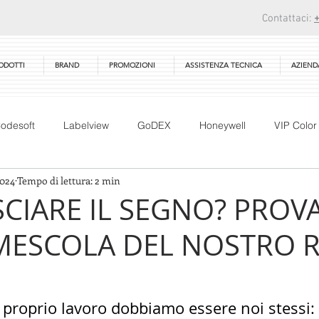
Contattaci:
ODOTTI
BRAND
PROMOZIONI
ASSISTENZA TECNICA
AZIEND
odesoft
Labelview
GoDEX
Honeywell
VIP Color
2024
Tempo di lettura: 2 min
CAB
PEX-1000
Bartender
Seagull Scientifc
SCIARE IL SEGNO? PROVA
MESCOLA DEL NOSTRO 
g
Award
Ribbon
RFID
Tharo systems inc
E
Mobirack
Technical Training
Corso Tecnico
del proprio lavoro dobbiamo essere noi stessi