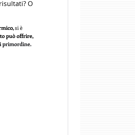
isultati? O 
rmico, 
si è 
to può offrire, 
di primordine.