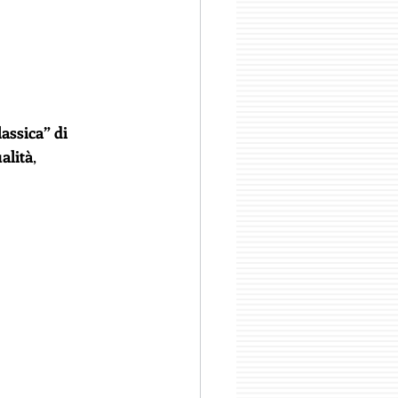
assica” di 
alità
,  