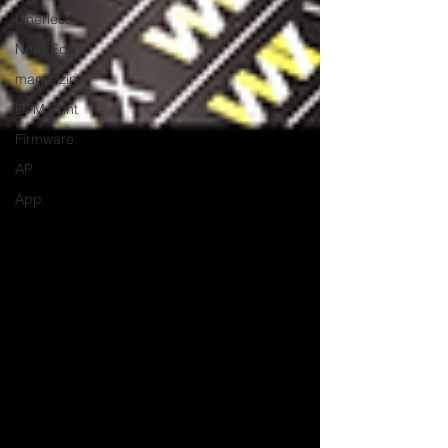
Linerless
Near Edge
magazzino
DTM Print
Firmware
AP
App