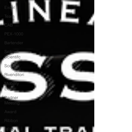
Excel
Team
CAB
PEX-1000
Bartender
Seagull
Scientifc
Sconti
Rivenditori
Mobility
Edge
Partner
Meeting
Award
Ribbon
RFID