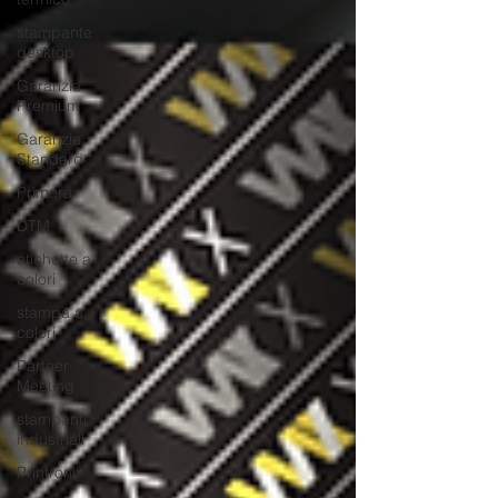
stampante
desktop
Garanzia
Premium
Garanzia
Standard
Primera
DTM
etichette a
colori
stampa a
colori
Partner
Meeting
stampanti
industriali
Printronix