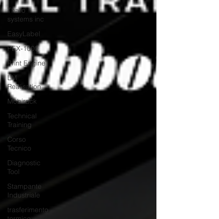
Tharo
systems inc
EasyLabel
PEX-1000
Print Engine
LM
Realisation
Mobirack
Technical
Training
Corso
Tecnico
Diagnostic
Tool
Stampante
Industriale
trasferimento
termico