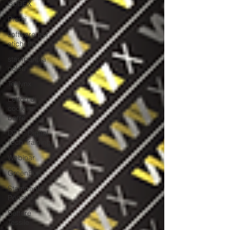
GoDEX
Premi
software per
etichette
stampanti a
colori
Teklynx
Lettori di
codici a
barre
DTT - Digital
Tech Training
Webinar
GreenBee
Stampanti
Portatili
Settore
Tessile