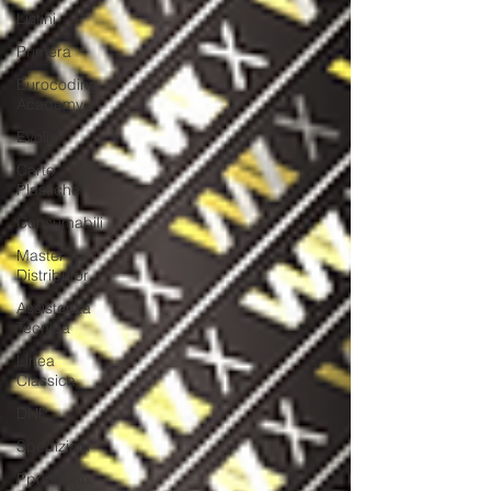
Listini
Primera
Eurocoding
Academy
Evolis
Carte
Plastiche
Consumabili
Master
Distributor
Assistenza
Tecnica
Linea
Classica
DNP
Spedizioni
Pprintronix