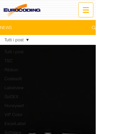
NEWS
Tutti i post
Tutti i post
TSC
Ribbon
Codesoft
Labelview
GoDEX
Honeywell
VIP Color
ExcelLabel
Software