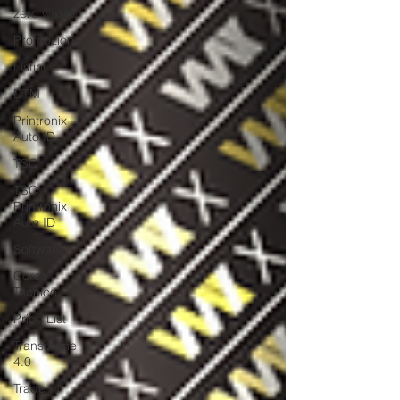
zero waste
Promozione
Listini
DTM
Printronix
Auto ID
TSC
TSC
Printronix
Auto ID
Software
Corso
Tecnico
Price List
Transizione
4.0
Trade In