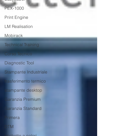
PEX-1000
Print Engine
LM Realisation
Mobirack
Technical Training
Corso Tecnico
Diagnostic Tool
Stampante Industriale
trasferimento termico
stampante desktop
Garanzia Premium
Garanzia Standard
Primera
DTM
etichette a colori