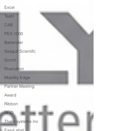
Excel
Team
CAB
PEX-1000
Bartender
Seagull Scientifc
Sconti
Rivenditori
Mobility Edge
Partner Meeting
Award
Ribbon
RFID
Tharo systems inc
EasyLabel