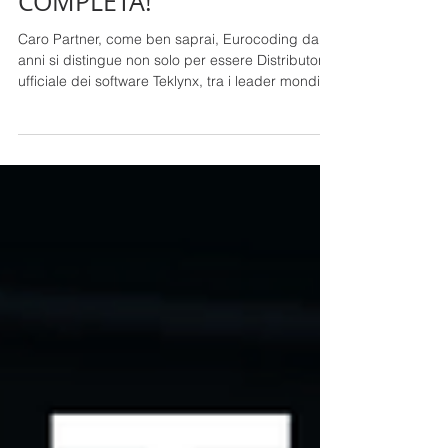
AGGIORNATI E OFFERTA
COMPLETA!
Caro Partner, come ben saprai, Eurocoding da
anni si distingue non solo per essere Distributore
ufficiale dei software Teklynx, tra i leader mondiali
nelle soluzioni di etichettatura e codifica, ma
anche per il suo impegno nel fornire un supporto
concreto e pratico ai propri clienti. In questa
occasione, mettiamo quindi in evidenza un
aspetto fondamentale della nostra
comunicazione: non ci limitiamo infatti
semplicemente a segnalare il rilascio di una
nuova scontistica da par