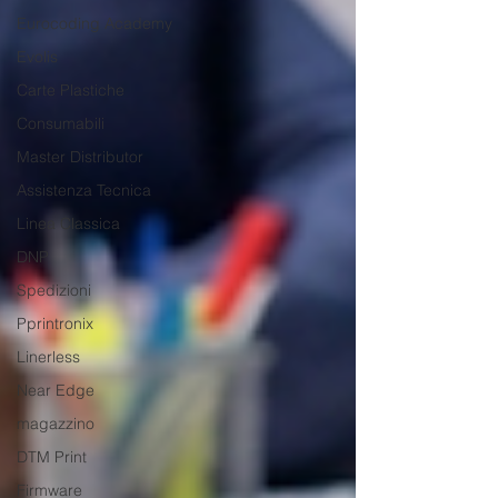
Eurocoding Academy
Evolis
Carte Plastiche
Consumabili
Master Distributor
Assistenza Tecnica
Linea Classica
DNP
Spedizioni
Pprintronix
Linerless
Near Edge
magazzino
DTM Print
Firmware