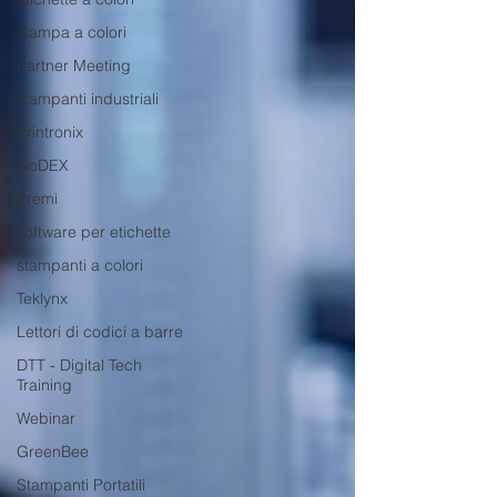
stampa a colori
Partner Meeting
stampanti industriali
Printronix
GoDEX
Premi
software per etichette
stampanti a colori
Teklynx
Lettori di codici a barre
DTT - Digital Tech
Training
Webinar
GreenBee
Stampanti Portatili