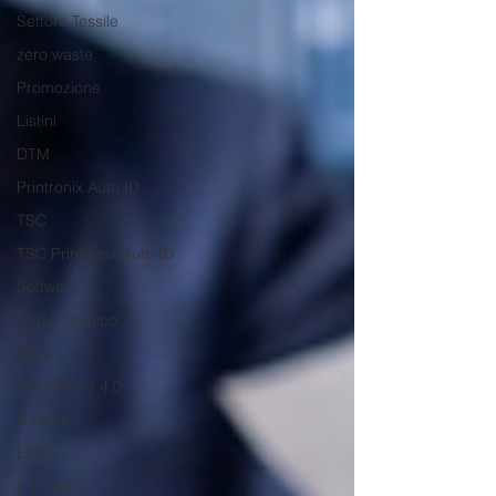
Settore Tessile
zero waste
Promozione
Listini
DTM
Printronix Auto ID
TSC
TSC Printronix Auto ID
Software
Corso Tecnico
Price List
Transizione 4.0
Trade In
Listini
Primera